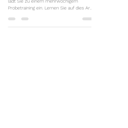
Das Karate Dojo und sein Trainerteam
lädt Sie zu einem mehrwöchigem
Probetraining ein. Lernen Sie auf dies Art
den Sport Karate kennen....