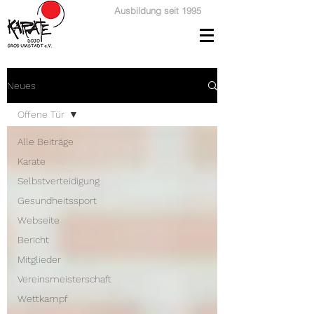
Ausbildung seit 1995
Neues
Offene Tür
Alle Beiträge
Karate
Selbstverteidigung
Gesundheitssport
Webseite
Bericht
Mitglieder
Vereinsmeisterschaft
Wettkampf