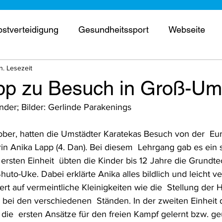
bstverteidigung
Gesundheitssport
Webseite
n. Lesezeit
erschaft
Wettkampf
Kurse
Prüfung
Trai
pp zu Besuch in Groß-Um
nder; Bilder: Gerlinde Parakenings
ne Tür
Termine
er, hatten die Umstädter Karatekas Besuch von der  Eur
in Anika Lapp (4. Dan). Bei diesem  Lehrgang gab es ein s
r ersten Einheit  übten die Kinder bis 12 Jahre die Grundt
uto-Uke. Dabei erklärte Anika alles bildlich und leicht ver
t auf vermeintliche Kleinigkeiten wie die  Stellung der H
bei den verschiedenen  Ständen. In der zweiten Einheit 
 die  ersten Ansätze für den freien Kampf gelernt bzw. ge