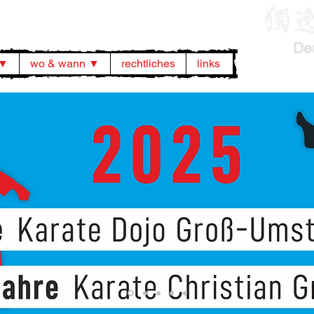
De
 ▼
wo & wann ▼
rechtliches
links