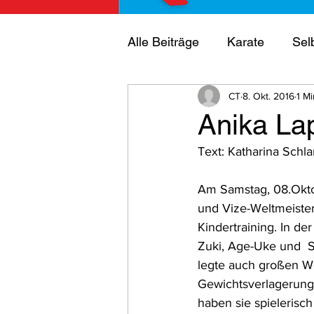
Alle Beiträge
Karate
Sel
CT
8. Okt. 2016
1 Mi
Mitglieder
Vereinsmeist
Anika La
Text: Katharina Schla
Trainer
Ehrung
Offe
Am Samstag, 08.Oktob
und Vize-Weltmeister
Kindertraining. In de
Zuki, Age-Uke und  Sh
legte auch großen Wer
Gewichtsverlagerung 
haben sie spielerisch