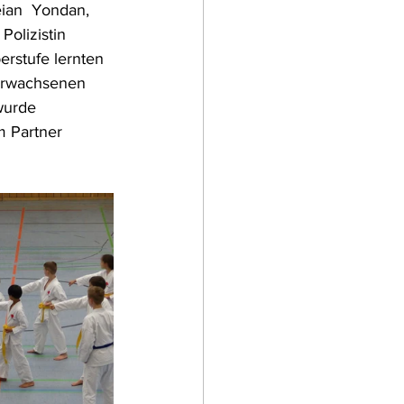
eian  Yondan, 
olizistin 
rstufe lernten 
 Erwachsenen  
wurde 
m Partner 