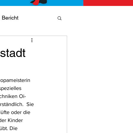
Bericht
ning
Jubiläum
stadt
opameisterin 
pezielles 
echniken Oi-
ständlich.  Sie 
üfte oder die 
der Kinder 
übt. Die 