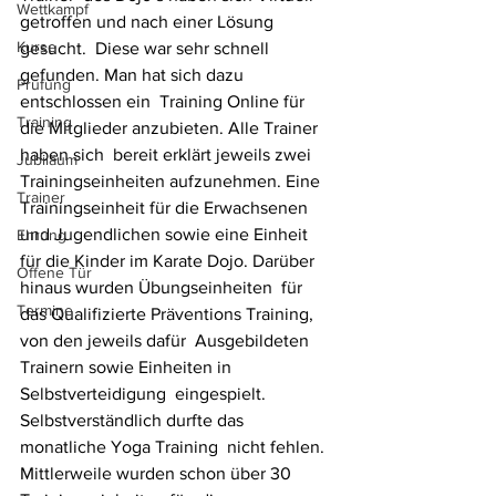
Wettkampf
getroffen und nach einer Lösung 
Kurse
gesucht.  Diese war sehr schnell 
gefunden. Man hat sich dazu 
Prüfung
entschlossen ein  Training Online für 
Training
die Mitglieder anzubieten. Alle Trainer 
haben sich  bereit erklärt jeweils zwei 
Jubiläum
Trainingseinheiten aufzunehmen. Eine  
Trainer
Trainingseinheit für die Erwachsenen 
und Jugendlichen sowie eine Einheit  
Ehrung
für die Kinder im Karate Dojo. Darüber 
Offene Tür
hinaus wurden Übungseinheiten  für 
Termine
das Qualifizierte Präventions Training, 
von den jeweils dafür  Ausgebildeten 
Trainern sowie Einheiten in 
Selbstverteidigung  eingespielt. 
Selbstverständlich durfte das 
monatliche Yoga Training  nicht fehlen. 
Mittlerweile wurden schon über 30 