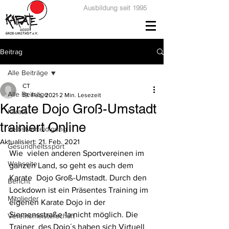
Ausbildung seit 1995
Beitrag
Alle Beiträge
CT
Alle Beiträge
19. Feb. 2021
2 Min. Lesezeit
Karate Dojo Groß-Umstadt
Karate
trainiert Online
Selbstverteidigung
Aktualisiert:
21. Feb. 2021
Gesundheitssport
Wie  vielen anderen Sportvereinen im 
Webseite
ganzen Land, so geht es auch dem 
Karate  Dojo Groß-Umstadt. Durch den 
Bericht
Lockdown ist ein Präsentes Training im  
Mitglieder
eigenen Karate Dojo in der 
Siemensstraße 1a nicht möglich. Die 
Vereinsmeisterschaft
Trainer  des Dojo´s haben sich Virtuell 