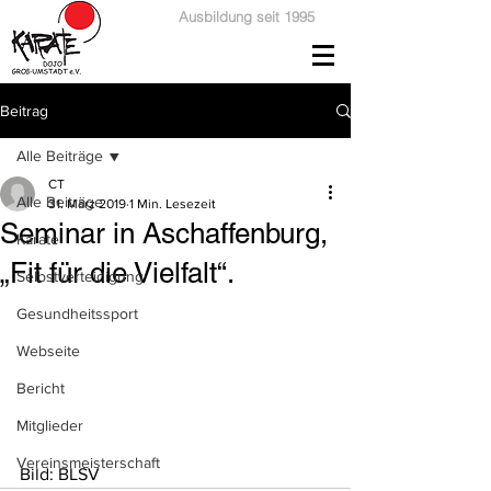
Ausbildung seit 1995
Beitrag
Alle Beiträge
CT
Alle Beiträge
31. März 2019
1 Min. Lesezeit
Seminar in Aschaffenburg,
Karate
„Fit für die Vielfalt“.
Selbstverteidigung
Gesundheitssport
Webseite
Bericht
Mitglieder
Vereinsmeisterschaft
Bild: BLSV