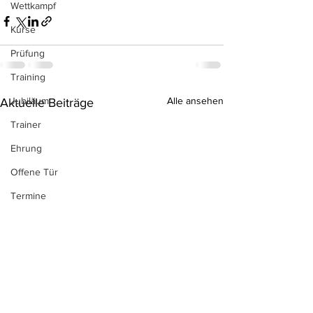
Wettkampf
Kurse
Prüfung
Training
Alle ansehen
Jubiläum
Aktuelle Beiträge
Trainer
Ehrung
Offene Tür
Termine