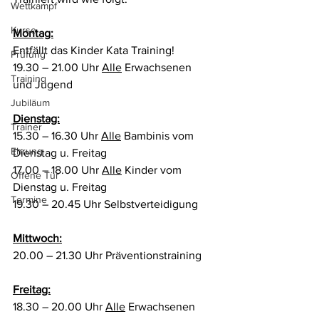
Wettkampf
Kurse
Montag:
Entfällt das Kinder Kata Training!
Prüfung
19.30 – 21.00 Uhr 
Alle
 Erwachsenen 
Training
und Jugend
Jubiläum
Dienstag:
Trainer
15.30 – 16.30 Uhr 
Alle
 Bambinis vom 
Ehrung
Dienstag u. Freitag
17.00 – 18.00 Uhr 
Alle
 Kinder vom 
Offene Tür
Dienstag u. Freitag
Termine
19.30 – 20.45 Uhr Selbstverteidigung
Mittwoch:
20.00 – 21.30 Uhr Präventionstraining
Freitag:
18.30 – 20.00 Uhr 
Alle
 Erwachsenen 