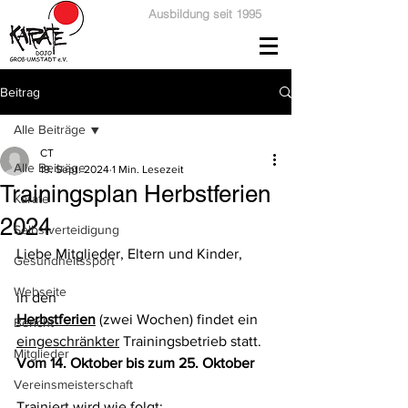
Ausbildung seit 1995
Beitrag
Alle Beiträge
CT
Alle Beiträge
19. Sept. 2024
1 Min. Lesezeit
Trainingsplan Herbstferien
Karate
2024
Selbstverteidigung
Liebe Mitglieder, Eltern und Kinder,
Gesundheitssport
Webseite
in den 
Herbstferien
 (zwei Wochen) findet ein 
Bericht
eingeschränkter
 Trainingsbetrieb statt.
Mitglieder
Vom 14. Oktober bis zum 25. Oktober
Vereinsmeisterschaft
Trainiert wird wie folgt: