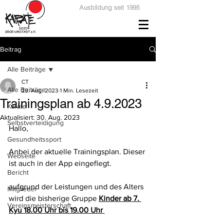
Ausbildung seit 1995
Beitrag
Alle Beiträge
CT
Alle Beiträge
23. Aug. 2023
1 Min. Lesezeit
Trainingsplan ab 4.9.2023
Karate
Aktualisiert:
30. Aug. 2023
Selbstverteidigung
Hallo,
Gesundheitssport
Anbei der aktuelle Trainingsplan. Dieser 
Webseite
ist auch in der App eingeflegt.
Bericht
aufgrund der Leistungen und des Alters 
Mitglieder
wird die bisherige Gruppe 
Kinder ab 7. 
Vereinsmeisterschaft
Kyu 18.00 Uhr bis 19.00 Uhr 