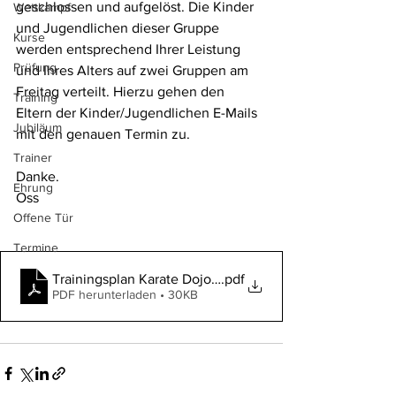
geschlossen und aufgelöst. Die Kinder 
Wettkampf
und Jugendlichen dieser Gruppe 
Kurse
werden entsprechend Ihrer Leistung 
Prüfung
und Ihres Alters auf zwei Gruppen am 
Freitag verteilt. Hierzu gehen den 
Training
Eltern der Kinder/Jugendlichen E-Mails 
Jubiläum
mit den genauen Termin zu. 
Trainer
Danke.
Ehrung
Oss
Offene Tür
Termine
Trainingsplan Karate Dojo Groß ab September 2023
.pdf
PDF herunterladen • 30KB