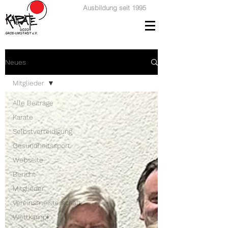
Ausbildung seit 1995
Neues
Mitglieder
Alle Beiträge
Karate
Selbstverteidigung
Gesundheitssport
Webseite
Bericht
Mitglieder
Vereinsmeisterschaft
Wettkampf