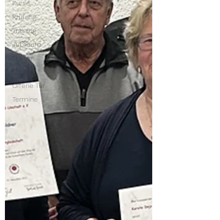
Kurse
Prüfung
Training
Jubiläum
Trainer
Ehrung
Offene Tür
Termine