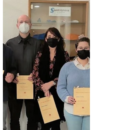
2G-PLUS WER DARF REIN? •Doppelt
geimpft und getestet •Genesen und
getestet •Dreifach geimpft (geboostert)
•Genesen und doppelt geimpft...