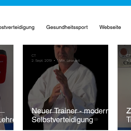
bstverteidigung
Gesundheitssport
Webseite
ttkampf
Kurse
Prüfung
Training
Jubil
CT
CT
2. Sept. 2019
1 Min. Lesezeit
4.
Termine
Neuer Trainer - moderne
Z
Lehrer
Selbstverteidigung
T