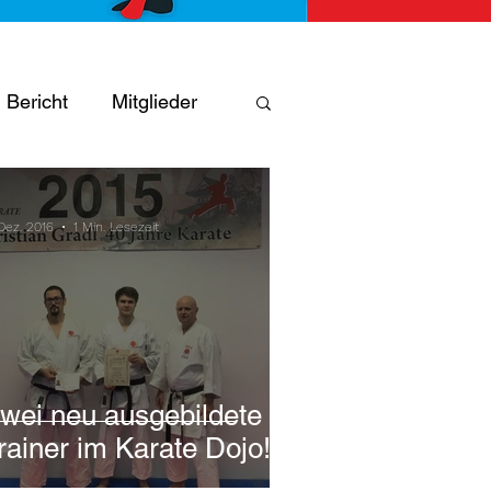
Bericht
Mitglieder
äum
Trainer
 Dez. 2016
1 Min. Lesezeit
wei neu ausgebildete
rainer im Karate Dojo!