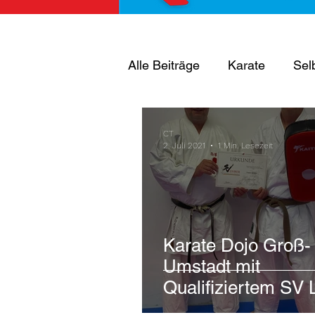
Alle Beiträge
Karate
Sel
Vereinsmeisterschaft
We
CT
2. Juli 2021
1 Min. Lesezeit
Ehrung
Offene Tür
Karate Dojo Groß-
Umstadt mit
Qualifiziertem SV 