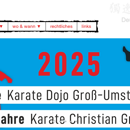
De
 ▼
wo & wann ▼
rechtliches
links