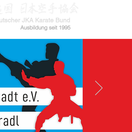
utscher JKA Karate Bund
Ausbildung seit 1995