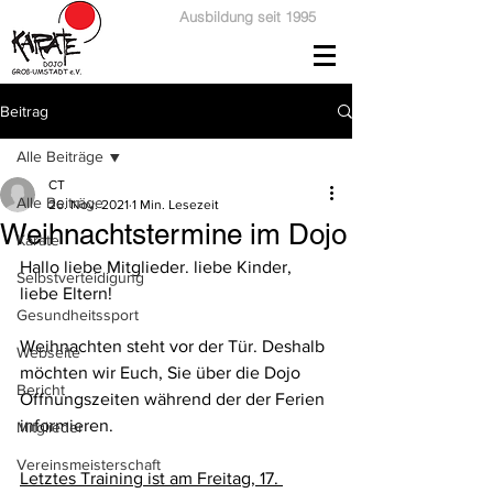
Ausbildung seit 1995
Beitrag
Alle Beiträge
CT
Alle Beiträge
26. Nov. 2021
1 Min. Lesezeit
Weihnachtstermine im Dojo
Karate
Hallo liebe Mitglieder. liebe Kinder, 
Selbstverteidigung
liebe Eltern!
Gesundheitssport
Weihnachten steht vor der Tür. Deshalb 
Webseite
möchten wir Euch, Sie über die Dojo 
Bericht
Öffnungszeiten während der der Ferien 
informieren.
Mitglieder
Vereinsmeisterschaft
Letztes Training ist am Freitag, 17. 