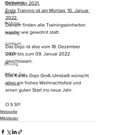
Wettkampf
Dezember 2021.
Erste Training ist am Montag, 10. Januar 
Kurse
2022.
Prüfung
Danach finden alle Trainingseinheiten 
wieder wie gewohnt statt.
Training
Jubiläum
Das Dojo ist also vom 18. Dezember 
Trainer
2021  bis zum 09. Januar 2022 
geschlossen.
Ehrung
Offene Tür
Das Karate Dojo Groß-Umstadt wünscht 
allen ein frohes Weihnachtsfest und 
Termine
einen guten Start ins neue Jahr.
O S S!!!
Webseite
Mitglieder