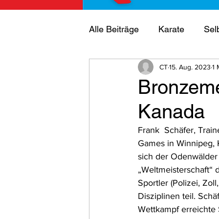
Alle Beiträge
Karate
Sel
CT
15. Aug. 2023
1 
Mitglieder
Vereinsmeist
Bronzeme
Kanada
Trainer
Ehrung
Offe
Frank  Schäfer, Trai
Games in Winnipeg, 
sich der Odenwälder 
„Weltmeisterschaft“ 
Sportler (Polizei, Zo
Disziplinen teil. Sch
Wettkampf erreichte 