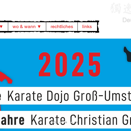
De
 ▼
wo & wann ▼
rechtliches
links