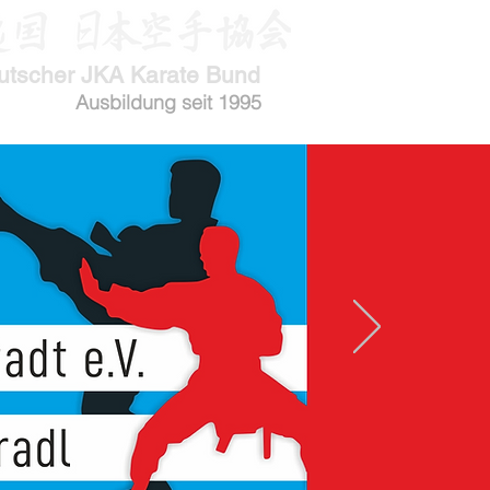
utscher JKA Karate Bund
Ausbildung seit 1995