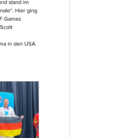
nd stand im  
nale“. Hier ging 
&F Games 
Scott 
ama in den USA 