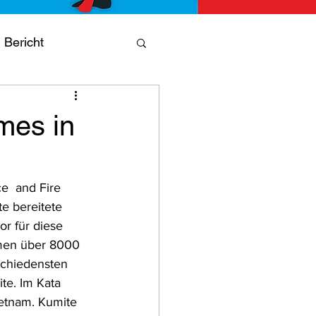
Bericht
ning
Jubiläum
mes in
e  and Fire 
e bereitete 
r für diese 
hmen über 8000  
schiedensten 
te. Im Kata 
etnam. Kumite 