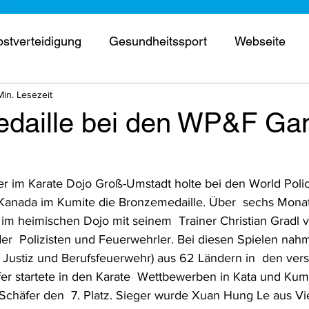
bstverteidigung
Gesundheitssport
Webseite
Min. Lesezeit
erschaft
Wettkampf
Kurse
Prüfung
Trai
daille bei den WP&F Ga
ne Tür
Termine
ner im Karate Dojo Groß-Umstadt holte bei den World Polic
Kanada im Kumite die Bronzemedaille. Über  sechs Monat
im heimischen Dojo mit seinem  Trainer Christian Gradl vo
der  Polizisten und Feuerwehrler. Bei diesen Spielen na
ll, Justiz und Berufsfeuerwehr) aus 62 Ländern in  den ver
äfer startete in den Karate  Wettbewerben in Kata und Kumi
Schäfer den  7. Platz. Sieger wurde Xuan Hung Le aus Vi