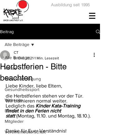
Ausbildung seit 1995
Beitrag
Alle Beiträge
CT
Alle Beiträge
9. Okt. 2021
1 Min. Lesezeit
Herbstferien - Bitte
Karate
beachten
Selbstverteidigung
Liebe Kinder, liebe Eltern,
Gesundheitssport
die Herbstferien stehen vor der Tür. 
Webseite
Wir trainieren normal weiter.
Lediglich das 
Kinder Kata-Training 
Bericht
findet in den Ferien nicht 
statt
 (Montag, 11.10. und Montag, 18.10.).
Mitglieder
Danke für Euer Verständnis!
Vereinsmeisterschaft