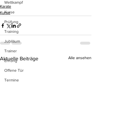
Wettkampf
Karate
Kurse
Kurse
Prüfung
Training
Jubiläum
Trainer
Alle ansehen
Aktuelle Beiträge
Ehrung
Offene Tür
Termine