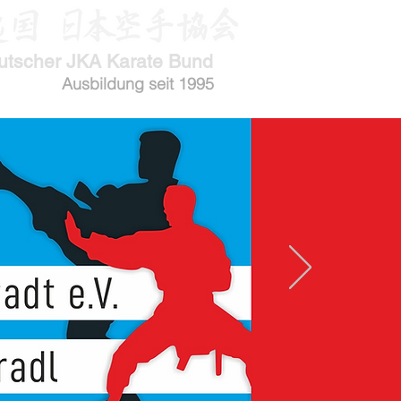
utscher JKA Karate Bund
Ausbildung seit 1995