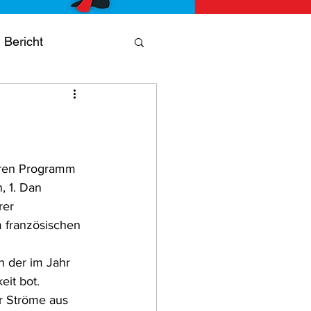
Bericht
ning
Jubiläum
aren Programm 
 1. Dan 
rer 
m französischen 
n der im Jahr 
eit bot.
er Ströme aus 