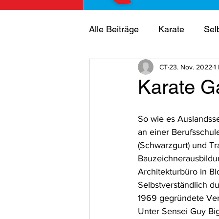
Alle Beiträge
Karate
Sel
CT
23. Nov. 2022
1
Mitglieder
Vereinsmeist
Karate Ga
Trainer
Ehrung
Offe
So wie es Auslandss
an einer Berufsschul
(Schwarzgurt) und Tr
Bauzeichnerausbildung
Architekturbüro in Bl
Selbstverständlich d
1969 gegründete Verei
Unter Sensei Guy Bigo