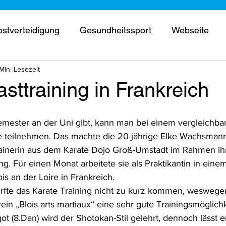
bstverteidigung
Gesundheitssport
Webseite
 Min. Lesezeit
erschaft
Wettkampf
Kurse
Prüfung
Trai
sttraining in Frankreich
ne Tür
Termine
emester an der Uni gibt, kann man bei einem vergleichb
e teilnehmen. Das machte die 20-jährige Elke Wachsmann,
ainerin aus dem Karate Dojo Groß-Umstadt im Rahmen ih
. Für einen Monat arbeitete sie als Praktikantin in eine
ois an der Loire in Frankreich.
urfte das Karate Training nicht zu kurz kommen, weswege
n „Blois arts martiaux“ eine sehr gute Trainingsmöglichk
t (8.Dan) wird der Shotokan-Stil gelehrt, dennoch lässt 