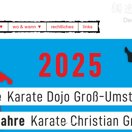
De
 ▼
wo & wann ▼
rechtliches
links