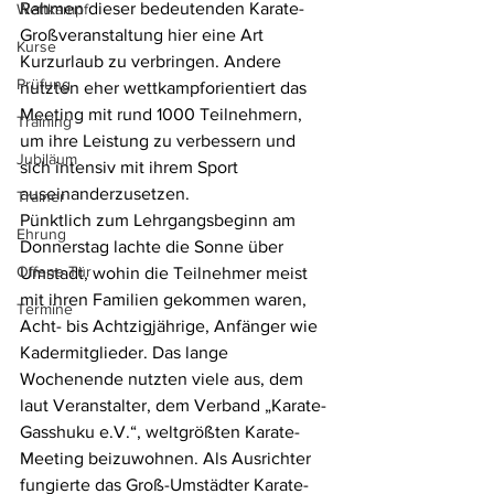
Rahmen dieser bedeutenden Karate-
Wettkampf
Großveranstaltung hier eine Art 
Kurse
Kurzurlaub zu verbringen. Andere 
Prüfung
nutzten eher wettkampforientiert das 
Meeting mit rund 1000 Teilnehmern, 
Training
um ihre Leistung zu verbessern und 
Jubiläum
sich intensiv mit ihrem Sport 
auseinanderzusetzen.
Trainer
Pünktlich zum Lehrgangsbeginn am 
Ehrung
Donnerstag lachte die Sonne über 
Offene Tür
Umstadt, wohin die Teilnehmer meist 
mit ihren Familien gekommen waren, 
Termine
Acht- bis Achtzigjährige, Anfänger wie 
Kadermitglieder. Das lange 
Wochenende nutzten viele aus, dem 
laut Veranstalter, dem Verband „Karate-
Gasshuku e.V.“, weltgrößten Karate-
Meeting beizuwohnen. Als Ausrichter 
fungierte das Groß-Umstädter Karate-