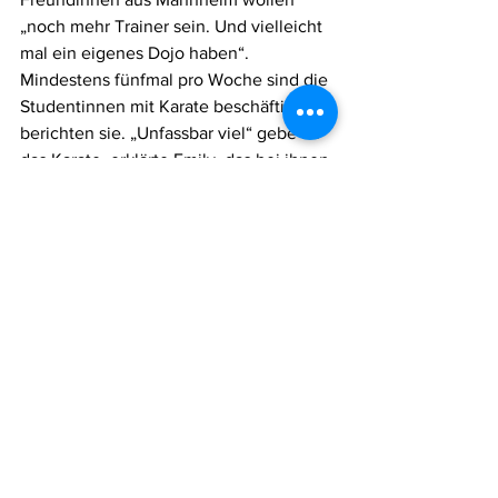
„noch mehr Trainer sein. Und vielleicht 
mal ein eigenes Dojo haben“. 
Mindestens fünfmal pro Woche sind die 
Studentinnen mit Karate beschäftigt, 
berichten sie. „Unfassbar viel“ gebe ihr 
das Karate, erklärte Emily, das bei ihnen 
beide sehr großen Räume einnehmen. 
Karate sei Ausgleich, beruhige sie und 
mache sie stark. „Es ist unser Leben“, 
sagt Freundin Mahassen (22). 
Dass Karate bis ins hohe Alter möglich 
ist, betonen Karin Hallmann (65) und 
Trainingskollege Hans-Peter Bach aus 
dem Saarland. „Es ist ja auch 
Kopfsache. Wenn man älter ist, braucht 
man zwar länger, um etwas 
abzuspeichern. Aber wenn man’s dann 
kann, hat man das Erfolgserlebnis.“ 