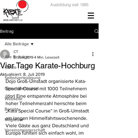
Ausbildung seit 1995
Beitrag
Alle Beiträge
CT
Alle Beiträge
3. Juni 2019
4 Min. Lesezeit
Vier Tage Karate-Hochburg
Karate
Aktualisiert:
8. Juli 2019
Selbstverteidigung
Dojo Groß-Umstadt organisierte Kata-
Gesundheitssport
Special-Course mit 1000 Teilnehmern 
(dor) Eine entspannte Atmosphäre bei 
Webseite
hoher Teilnehmerzahl herrschte beim 
Bericht
„Kata Special Course“ in Groß-Umstadt 
am langen Himmelfahrtswochenende. 
Mitglieder
Viele Gäste aus ganz Deutschland und 
Vereinsmeisterschaft
Europa fühlten sich einfach wohl, im 