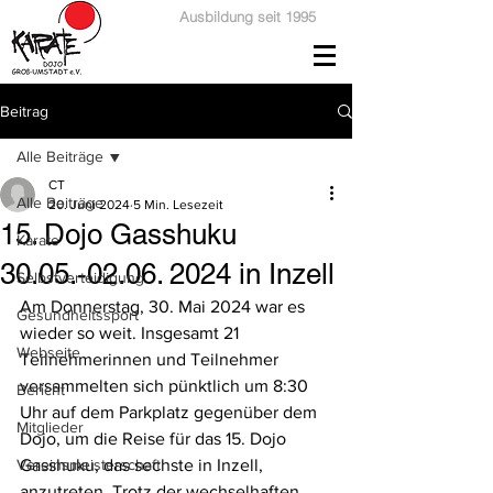
Ausbildung seit 1995
Beitrag
Alle Beiträge
CT
Alle Beiträge
20. Juni 2024
5 Min. Lesezeit
15. Dojo Gasshuku
Karate
30.05.-02.06. 2024 in Inzell
Selbstverteidigung
Am Donnerstag, 30. Mai 2024 war es 
Gesundheitssport
wieder so weit. Insgesamt 21 
Webseite
Teilnehmerinnen und Teilnehmer 
versammelten sich pünktlich um 8:30 
Bericht
Uhr auf dem Parkplatz gegenüber dem 
Mitglieder
Dojo, um die Reise für das 15. Dojo 
Vereinsmeisterschaft
Gasshuku, das sechste in Inzell, 
anzutreten. Trotz der wechselhaften 