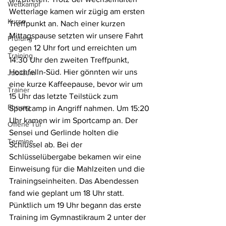
Wettkampf
Wetterlage kamen wir zügig am ersten 
Kurse
Treffpunkt an. Nach einer kurzen 
Mittagspause setzten wir unsere Fahrt 
Prüfung
gegen 12 Uhr fort und erreichten um 
Training
14:30 Uhr den zweiten Treffpunkt, 
Hochfelln-Süd. Hier gönnten wir uns 
Jubiläum
eine kurze Kaffeepause, bevor wir um 
Trainer
15 Uhr das letzte Teilstück zum 
Ehrung
Sportcamp in Angriff nahmen. Um 15:20 
Uhr kamen wir im Sportcamp an. Der 
Offene Tür
Sensei und Gerlinde holten die 
Termine
Schlüssel ab. Bei der 
Schlüsselübergabe bekamen wir eine 
Einweisung für die Mahlzeiten und die 
Trainingseinheiten. Das Abendessen 
fand wie geplant um 18 Uhr statt. 
Pünktlich um 19 Uhr begann das erste 
Training im Gymnastikraum 2 unter der 