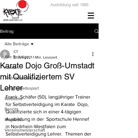
Ausbildung seit 1995
Beitrag
Alle Beiträge
CT
Alle Beiträge
2. Juli 2021
1 Min. Lesezeit
Karate Dojo Groß-Umstadt
Karate
mit Qualifiziertem SV
Selbstverteidigung
Lehrer
Gesundheitssport
Frank  Schäfer (50), langjähriger Trainer 
Webseite
für Selbstverteidigung im Karate  Dojo, 
Bericht
Qualifizierte sich in einer 4-tägigen 
Ausbildung in der  Sportschule Hennef 
Mitglieder
in Nordrhein-Westfalen zum 
Vereinsmeisterschaft
Selbstverteidigung Lehrer.  Themen der 