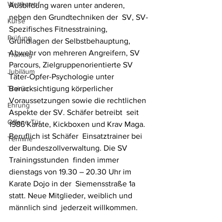
Wettkampf
Ausbildung waren unter anderen, 
neben den Grundtechniken der  SV, SV-
Kurse
Spezifisches Fitnesstraining, 
Prüfung
Grundlagen der Selbstbehauptung,  
Abwehr von mehreren Angreifern, SV 
Training
Parcours, Zielgruppenorientierte SV  
Jubiläum
Täter-Opfer-Psychologie unter 
Trainer
Berücksichtigung körperlicher  
Voraussetzungen sowie die rechtlichen 
Ehrung
Aspekte der SV. Schäfer betreibt  seit 
Offene Tür
1986 Karate, Kickboxen und Krav Maga. 
Beruflich ist Schäfer  Einsatztrainer bei 
Termine
der Bundeszollverwaltung. Die SV 
Trainingsstunden  finden immer 
dienstags von 19.30 – 20.30 Uhr im 
Karate Dojo in der  Siemensstraße 1a 
statt. Neue Mitglieder, weiblich und 
männlich sind  jederzeit willkommen. 