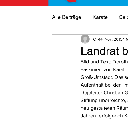
Alle Beiträge
Karate
Sel
CT
14. Nov. 2015
1 
Mitglieder
Vereinsmeist
Landrat 
Bild und Text: Dorot
Trainer
Ehrung
Offe
Fasziniert von Karat
Groß-Umstadt. Das se
Aufenthalt bei den  m
Dojoleiter Christian
Stiftung überreichte
neu gestalteten Räuml
Jahren  erfolgreich K