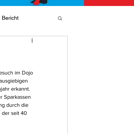
Bericht
ning
Jubiläum
Besuch im Dojo 
 ausgiebigen 
ahr erkannt.  
er Sparkassen 
ng durch die 
 der seit 40 