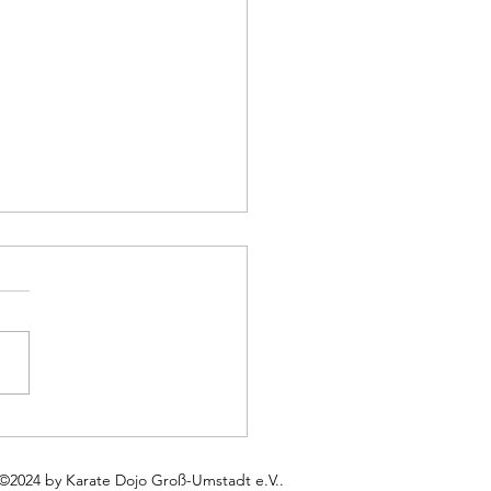
te Dojo im Trainingslager
zell
©2024 by Karate Dojo Groß-Umstadt e.V..