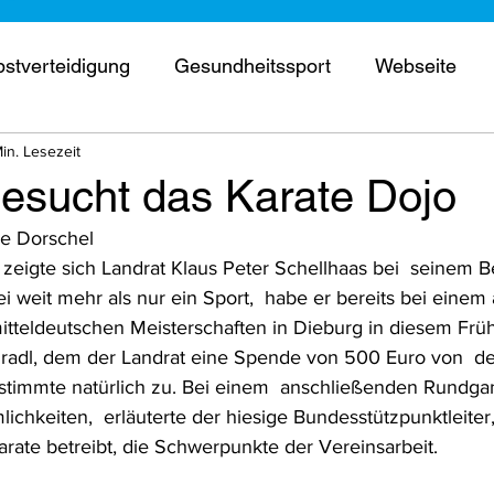
bstverteidigung
Gesundheitssport
Webseite
Min. Lesezeit
erschaft
Wettkampf
Kurse
Prüfung
Trai
besucht das Karate Dojo
he Dorschel
ne Tür
Termine
e zeigte sich Landrat Klaus Peter Schellhaas bei  seinem 
i weit mehr als nur ein Sport,  habe er bereits bei einem
itteldeutschen Meisterschaften in Dieburg in diesem Frühj
 Gradl, dem der Landrat eine Spende von 500 Euro von  d
, stimmte natürlich zu. Bei einem  anschließenden Rundga
ichkeiten,  erläuterte der hiesige Bundesstützpunktleiter,
arate betreibt, die Schwerpunkte der Vereinsarbeit.