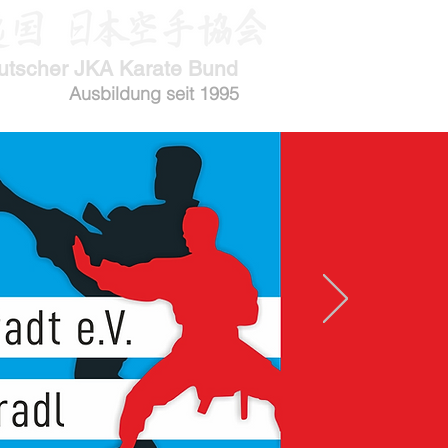
utscher JKA Karate Bund
Ausbildung seit 1995