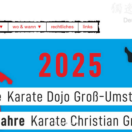
De
 ▼
wo & wann ▼
rechtliches
links