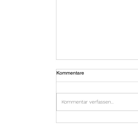
Kommentare
Kommentar verfassen...
30 Jahre Karate Dojo Groß-
Umstadt e.V.: Jubiläums
Lehrgang im Karate Dojo mit